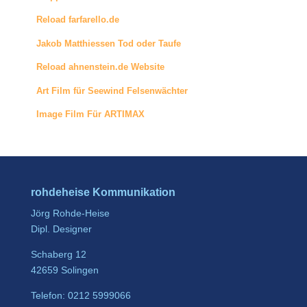
Reload farfarello.de
Jakob Matthiessen Tod oder Taufe
Reload ahnenstein.de Website
Art Film für Seewind Felsenwächter
Image Film Für ARTIMAX
rohdeheise Kommunikation
Jörg Rohde-Heise
Dipl. Designer
Schaberg 12
42659 Solingen
Telefon: 0212 5999066